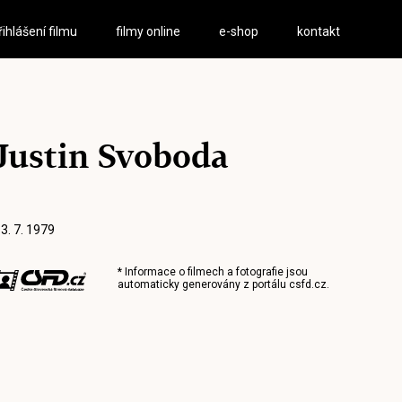
řihlášení filmu
filmy online
e-shop
kontakt
Justin Svoboda
 3. 7. 1979
* Informace o filmech a fotografie jsou
automaticky generovány z portálu
csfd.cz
.