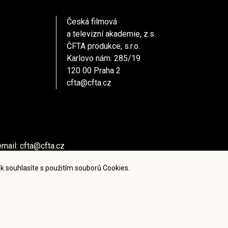
Česká filmová
a televizní akademie, z.s.
ČFTA produkce, s.r.o.
Karlovo nám. 285/19
120 00 Praha 2
cfta@cfta.cz
email:
cfta@cfta.cz
ů kontaktujte - email:
cfta@cfta.cz
k souhlasíte s použitím souborů Cookies.
ies