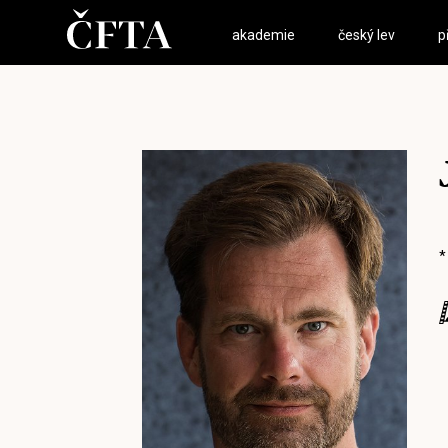
akademie
český lev
p
*