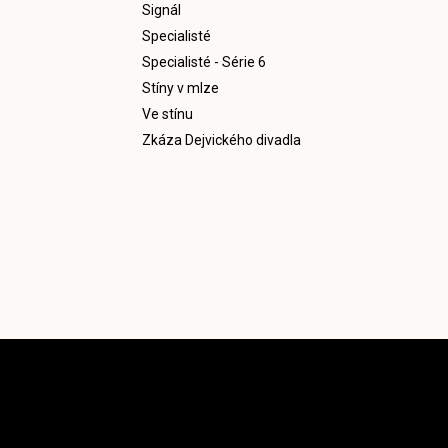
Signál
Specialisté
Specialisté - Série 6
Stíny v mlze
Ve stínu
Zkáza Dejvického divadla