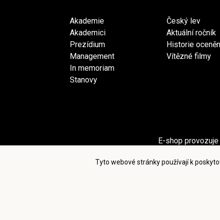
Akademie
Český lev
Akademici
Aktuální ročník
Prezídium
Historie oceněn
Management
Vítězné filmy
In memoriam
Stanovy
E-shop provozuje 
Sekci Pro akademiky provozuje spol
Tyto webové stránky používají k poskyto
Po