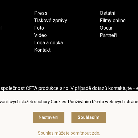
Press
Ostatní
Tiskové zprávy
Filmy online
í
Foto
Oscar
Video
Partneři
Loga a soška
Kontakt
společnost ČFTA produkce s.r.o. V případě dotazů kontaktujte - 
ečnost Česká filmová a televizní akademie, z.s. V případě dotaz
vání svých služeb soubory Cookies. Používáním těchto webových stráne
dmínky užití a zásady ochrany osobních údajů
|
Nastavení cook
Nastavení
Souhlasím
© Česká filmová a televizní akademie, 2018 - 2026
Souhlas můžete odmítnout zde.