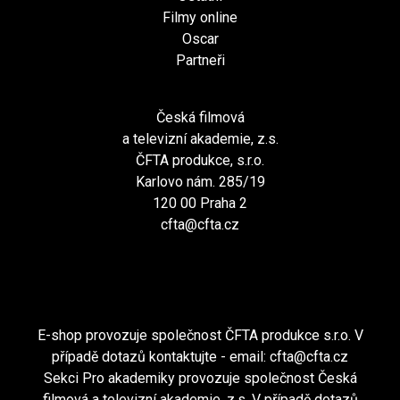
Filmy online
Oscar
Partneři
Česká filmová
a televizní akademie, z.s.
ČFTA produkce, s.r.o.
Karlovo nám. 285/19
120 00 Praha 2
cfta@cfta.cz
E-shop provozuje společnost ČFTA produkce s.r.o. V
případě dotazů kontaktujte - email:
cfta@cfta.cz
Sekci Pro akademiky provozuje společnost Česká
filmová a televizní akademie, z.s. V případě dotazů